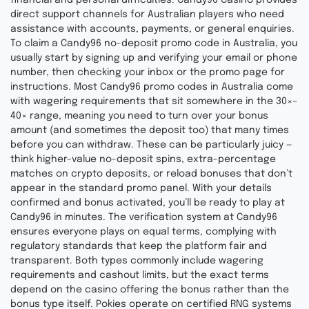
financial and personal difficulties. Candy96 Casino provides
direct support channels for Australian players who need
assistance with accounts, payments, or general enquiries.
To claim a Candy96 no-deposit promo code in Australia, you
usually start by signing up and verifying your email or phone
number, then checking your inbox or the promo page for
instructions. Most Candy96 promo codes in Australia come
with wagering requirements that sit somewhere in the 30×–
40× range, meaning you need to turn over your bonus
amount (and sometimes the deposit too) that many times
before you can withdraw. These can be particularly juicy —
think higher-value no-deposit spins, extra-percentage
matches on crypto deposits, or reload bonuses that don’t
appear in the standard promo panel. With your details
confirmed and bonus activated, you’ll be ready to play at
Candy96 in minutes. The verification system at Candy96
ensures everyone plays on equal terms, complying with
regulatory standards that keep the platform fair and
transparent. Both types commonly include wagering
requirements and cashout limits, but the exact terms
depend on the casino offering the bonus rather than the
bonus type itself. Pokies operate on certified RNG systems