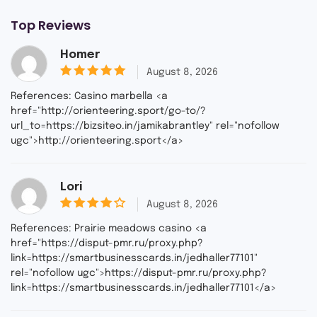
Top Reviews
Homer
out of
August 8, 2026
5
5
References: Casino marbella <a
href="http://orienteering.sport/go-to/?
url_to=https://bizsiteo.in/jamikabrantley" rel="nofollow
ugc">http://orienteering.sport</a>
Lori
out
August 8, 2026
4
of 5
References: Prairie meadows casino <a
href="https://disput-pmr.ru/proxy.php?
link=https://smartbusinesscards.in/jedhaller77101"
rel="nofollow ugc">https://disput-pmr.ru/proxy.php?
link=https://smartbusinesscards.in/jedhaller77101</a>