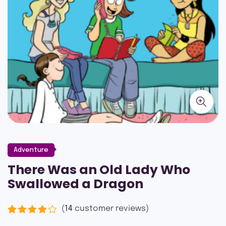
Adventure
There Was an Old Lady Who
Swallowed a Dragon
(
14
customer reviews)
Rated
14