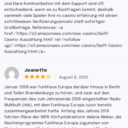
und klare Kommunikation mit dem Support sind oft
entscheidend, wenn es zu Rückfragen kommt, deshalb
sammeln viele Spieler ihre nv casino erfahrung mit einem
schrittweisen Verifizierungsansatz statt sofortiger
Großbeträge. References: <a
href="https://s3.amazonaws.com/new-casino/Swift-
Casino-Auszahlung.html" rel="nofollow
ugc">https://s3.amazonaws.com/new-casino/Swift-Casino-
Auszahlung.html</a>
Jeanette
out
August 8, 2026
4
of 5
Januar 2009 war Funkhaus Europa darüber hinaus in Berlin
und Teilen Brandenburgs zu hören, und zwar auf den
Frequenzen des zum Jahresende 2008 eingestellten Radio
Multikulti (rbb), mit dem Funkhaus Europa zuvor bereits
zusammengearbeitet hatte. Anfang des Jahres 2016
führten Pläne der WDR-Hörfunkdirektorin Valerie Weber, die
Nischenprogramme Funkhaus Europa zugunsten von