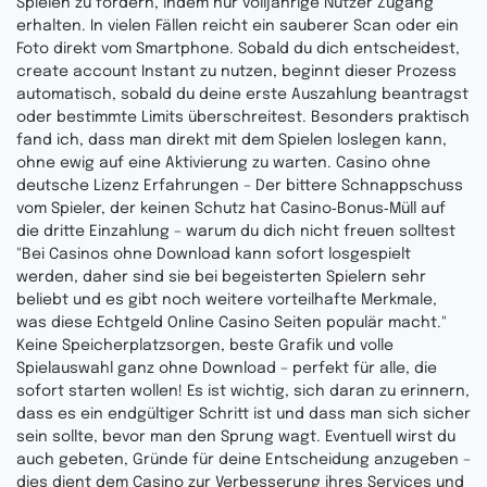
Spielen zu fördern, indem nur volljährige Nutzer Zugang
erhalten. In vielen Fällen reicht ein sauberer Scan oder ein
Foto direkt vom Smartphone. Sobald du dich entscheidest,
create account Instant zu nutzen, beginnt dieser Prozess
automatisch, sobald du deine erste Auszahlung beantragst
oder bestimmte Limits überschreitest. Besonders praktisch
fand ich, dass man direkt mit dem Spielen loslegen kann,
ohne ewig auf eine Aktivierung zu warten. Casino ohne
deutsche Lizenz Erfahrungen – Der bittere Schnappschuss
vom Spieler, der keinen Schutz hat Casino‑Bonus‑Müll auf
die dritte Einzahlung – warum du dich nicht freuen solltest
"Bei Casinos ohne Download kann sofort losgespielt
werden, daher sind sie bei begeisterten Spielern sehr
beliebt und es gibt noch weitere vorteilhafte Merkmale,
was diese Echtgeld Online Casino Seiten populär macht."
Keine Speicherplatzsorgen, beste Grafik und volle
Spielauswahl ganz ohne Download – perfekt für alle, die
sofort starten wollen! Es ist wichtig, sich daran zu erinnern,
dass es ein endgültiger Schritt ist und dass man sich sicher
sein sollte, bevor man den Sprung wagt. Eventuell wirst du
auch gebeten, Gründe für deine Entscheidung anzugeben –
dies dient dem Casino zur Verbesserung ihres Services und