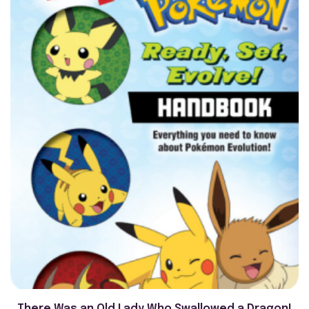
There Was an Old Lady Who Swallowed a Dragon!