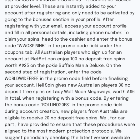
app for iOS and Android also works — it cannot be blocked
at provider level. These are instantly added to your
account after registering and only need to be activated by
going to the bonuses section in your profile. After
registering with your email, access your account profile
and fill in all personal details, including phone number. To
claim your spins, head to the cashier and enter the bonus
code "WWGSPININB" in the promo code field under the
coupons tab. All Australian players who sign up for an
account at iNetBet can enjoy 100 no deposit free spins
worth A$25 on the pokie Buffalo Mania Deluxe. On the
second step of registration, enter the code
WORLDWIDEFREE in the promo code field before finalising
your account. Hell Spin gives new Australian players 30 no
deposit free spins on Lady Wolf Moon Megaways, worth A$6
in total, when registering with a bonus code. By entering
the bonus code "ROLLINO20FS" in the promo code field
during account creation, new players from Australia are
eligible to receive 20 no deposit free spins. We , for our
part , have provided to ensure that these procedures were
aligned to the most modern protection protocols. We
suggest periodically checking the latest version available