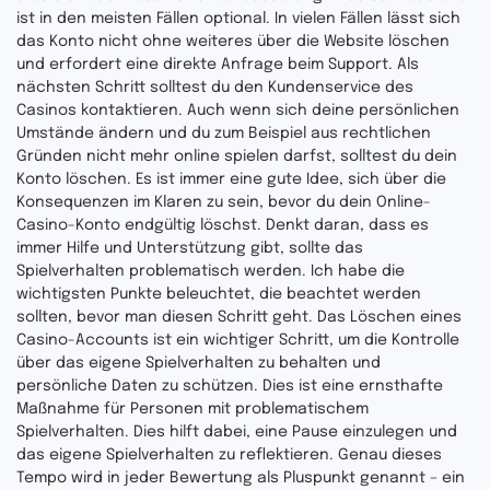
ist in den meisten Fällen optional. In vielen Fällen lässt sich
das Konto nicht ohne weiteres über die Website löschen
und erfordert eine direkte Anfrage beim Support. Als
nächsten Schritt solltest du den Kundenservice des
Casinos kontaktieren. Auch wenn sich deine persönlichen
Umstände ändern und du zum Beispiel aus rechtlichen
Gründen nicht mehr online spielen darfst, solltest du dein
Konto löschen. Es ist immer eine gute Idee, sich über die
Konsequenzen im Klaren zu sein, bevor du dein Online-
Casino-Konto endgültig löschst. Denkt daran, dass es
immer Hilfe und Unterstützung gibt, sollte das
Spielverhalten problematisch werden. Ich habe die
wichtigsten Punkte beleuchtet, die beachtet werden
sollten, bevor man diesen Schritt geht. Das Löschen eines
Casino-Accounts ist ein wichtiger Schritt, um die Kontrolle
über das eigene Spielverhalten zu behalten und
persönliche Daten zu schützen. Dies ist eine ernsthafte
Maßnahme für Personen mit problematischem
Spielverhalten. Dies hilft dabei, eine Pause einzulegen und
das eigene Spielverhalten zu reflektieren. Genau dieses
Tempo wird in jeder Bewertung als Pluspunkt genannt – ein