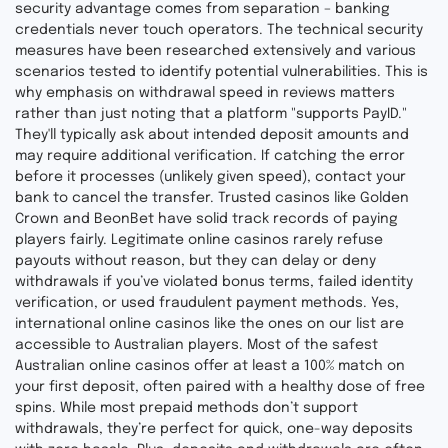
security advantage comes from separation – banking
credentials never touch operators. The technical security
measures have been researched extensively and various
scenarios tested to identify potential vulnerabilities. This is
why emphasis on withdrawal speed in reviews matters
rather than just noting that a platform "supports PayID."
They'll typically ask about intended deposit amounts and
may require additional verification. If catching the error
before it processes (unlikely given speed), contact your
bank to cancel the transfer. Trusted casinos like Golden
Crown and BeonBet have solid track records of paying
players fairly. Legitimate online casinos rarely refuse
payouts without reason, but they can delay or deny
withdrawals if you’ve violated bonus terms, failed identity
verification, or used fraudulent payment methods. Yes,
international online casinos like the ones on our list are
accessible to Australian players. Most of the safest
Australian online casinos offer at least a 100% match on
your first deposit, often paired with a healthy dose of free
spins. While most prepaid methods don’t support
withdrawals, they’re perfect for quick, one-way deposits