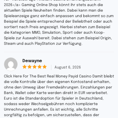
2026</a> Gaming Online Shop könnt ihr stets auch die
aktuellen Spiele Neuheiten finden. Dabei kann man die
Spieleanzeige ganz einfach anpassen und bekommt so zum
Beispiel die Spiele entsprechend der Beliebtheit oder auch
sortiert nach Preis angezeigt. Hierbei stehen zum Beispiel
die Kategorien MMO, Simulation, Sport oder auch Koop-
Spiele zur Auswahl bereit. Dabei stehen zum Beispiel Origin,
Steam und auch PlayStation zur Verfügung.
Dewayne
out of
August 6, 2026
5
5
Click Here For The Best Real Money Payid Casino Damit bleibt
die volle Kontrolle über den eigenen Kontostand erhalten,
ohne den Umweg über Fremdwährungen. Einzahlungen per
Bank, Wallet oder Karte werden direkt in EUR verarbeitet.
Euro ist die Standardoption für Spieler in Deutschland,
sodass weder Wechselgebühren noch komplizierte
Umrechnungen anfallen. Es ist wichtig, alle Schritte
sorgfältig zu befolgen, um sicherzustellen, dass der