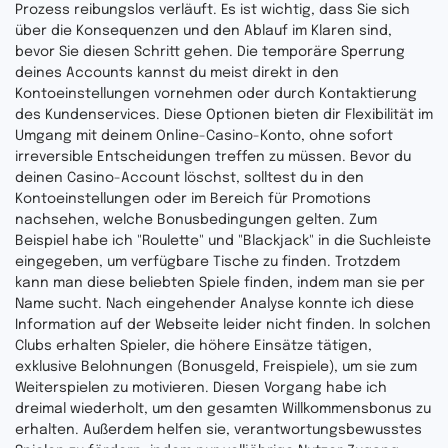
Prozess reibungslos verläuft. Es ist wichtig, dass Sie sich
über die Konsequenzen und den Ablauf im Klaren sind,
bevor Sie diesen Schritt gehen. Die temporäre Sperrung
deines Accounts kannst du meist direkt in den
Kontoeinstellungen vornehmen oder durch Kontaktierung
des Kundenservices. Diese Optionen bieten dir Flexibilität im
Umgang mit deinem Online-Casino-Konto, ohne sofort
irreversible Entscheidungen treffen zu müssen. Bevor du
deinen Casino-Account löschst, solltest du in den
Kontoeinstellungen oder im Bereich für Promotions
nachsehen, welche Bonusbedingungen gelten. Zum
Beispiel habe ich "Roulette" und "Blackjack" in die Suchleiste
eingegeben, um verfügbare Tische zu finden. Trotzdem
kann man diese beliebten Spiele finden, indem man sie per
Name sucht. Nach eingehender Analyse konnte ich diese
Information auf der Webseite leider nicht finden. In solchen
Clubs erhalten Spieler, die höhere Einsätze tätigen,
exklusive Belohnungen (Bonusgeld, Freispiele), um sie zum
Weiterspielen zu motivieren. Diesen Vorgang habe ich
dreimal wiederholt, um den gesamten Willkommensbonus zu
erhalten. Außerdem helfen sie, verantwortungsbewusstes