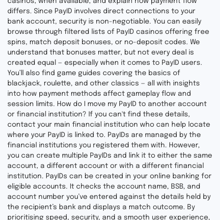
casinos, when available, and explain how payment flow
differs. Since PayID involves direct connections to your
bank account, security is non-negotiable. You can easily
browse through filtered lists of PayID casinos offering free
spins, match deposit bonuses, or no-deposit codes. We
understand that bonuses matter, but not every deal is
created equal — especially when it comes to PayID users.
You’ll also find game guides covering the basics of
blackjack, roulette, and other classics — all with insights
into how payment methods affect gameplay flow and
session limits. How do I move my PayID to another account
or financial institution? If you can't find these details,
contact your main financial institution who can help locate
where your PayID is linked to. PayIDs are managed by the
financial institutions you registered them with. However,
you can create multiple PayIDs and link it to either the same
account, a different account or with a different financial
institution. PayIDs can be created in your online banking for
eligible accounts. It checks the account name, BSB, and
account number you’ve entered against the details held by
the recipient’s bank and displays a match outcome. By
prioritising speed, security, and a smooth user experience,