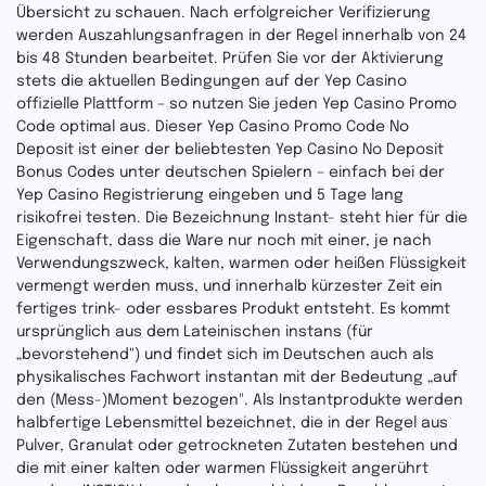
Übersicht zu schauen. Nach erfolgreicher Verifizierung
werden Auszahlungsanfragen in der Regel innerhalb von 24
bis 48 Stunden bearbeitet. Prüfen Sie vor der Aktivierung
stets die aktuellen Bedingungen auf der Yep Casino
offizielle Plattform – so nutzen Sie jeden Yep Casino Promo
Code optimal aus. Dieser Yep Casino Promo Code No
Deposit ist einer der beliebtesten Yep Casino No Deposit
Bonus Codes unter deutschen Spielern – einfach bei der
Yep Casino Registrierung eingeben und 5 Tage lang
risikofrei testen. Die Bezeichnung Instant- steht hier für die
Eigenschaft, dass die Ware nur noch mit einer, je nach
Verwendungszweck, kalten, warmen oder heißen Flüssigkeit
vermengt werden muss, und innerhalb kürzester Zeit ein
fertiges trink- oder essbares Produkt entsteht. Es kommt
ursprünglich aus dem Lateinischen instans (für
„bevorstehend") und findet sich im Deutschen auch als
physikalisches Fachwort instantan mit der Bedeutung „auf
den (Mess-)Moment bezogen". Als Instantprodukte werden
halbfertige Lebensmittel bezeichnet, die in der Regel aus
Pulver, Granulat oder getrockneten Zutaten bestehen und
die mit einer kalten oder warmen Flüssigkeit angerührt